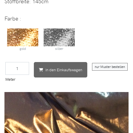
Stoffbreite:
145cm
Farbe :
gold
silber
nur Muster bestellen
in den Einkaufswagen
Meter