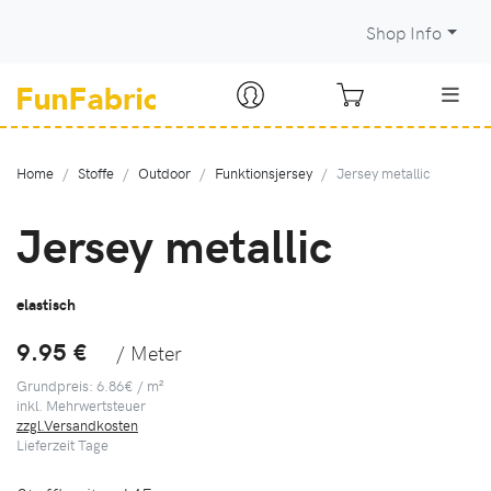
Shop Info
Home
Stoffe
Outdoor
Funktionsjersey
Jersey metallic
Jersey metallic
elastisch
9.95 €
/ Meter
Grundpreis: 6.86€ / m²
inkl. Mehrwertsteuer
zzgl.Versandkosten
Lieferzeit
Tage