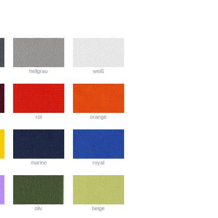
hellgrau
weiß
rot
orange
marine
royal
oliv
beige