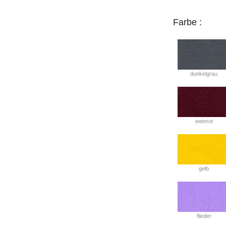
Farbe :
dunkelgrau
weinrot
gelb
flieder