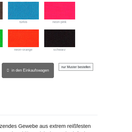
türkis
neon-pink
neon-orange
schwarz
nur Muster bestellen
in den Einkaufswagen
länzendes Gewebe aus extrem reißfesten