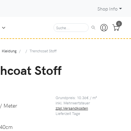
Shop Info
0
N
Kleidung
Trenchcoat Stoff
hcoat Stoff
Grundpreis: 10.36€ / m²
inkl. Mehrwertsteuer
/ Meter
zzgl.Versandkosten
Lieferzeit
Tage
40cm