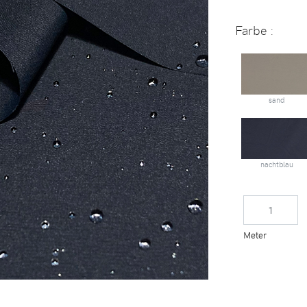
Farbe :
sand
nachtblau
Meter