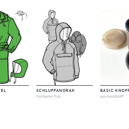
TEL
SCHLUPFANORAK
BASIC KNOPF
Fairbanks Pulli
aus Kunststoff