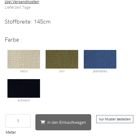
zzgl.Versandkosten
Lieferzeit
Tage
Stoffbreite:
145cm
Farbe :
natur
oliv
jeansblau
schwarz
nur Muster bestellen
in den Einkaufswagen
Meter