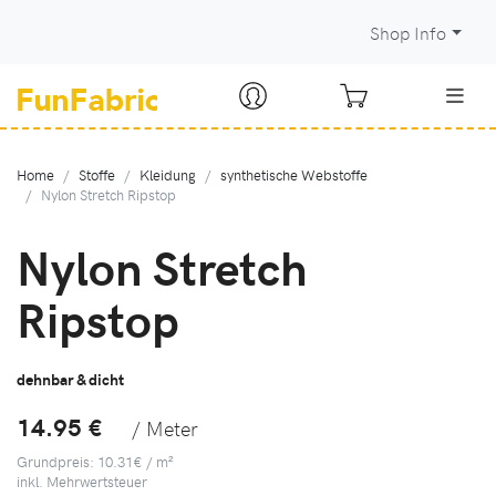
Shop Info
Home
Stoffe
Kleidung
synthetische Webstoffe
Nylon Stretch Ripstop
Nylon Stretch
Ripstop
dehnbar & dicht
14.95 €
/ Meter
Grundpreis: 10.31€ / m²
inkl. Mehrwertsteuer