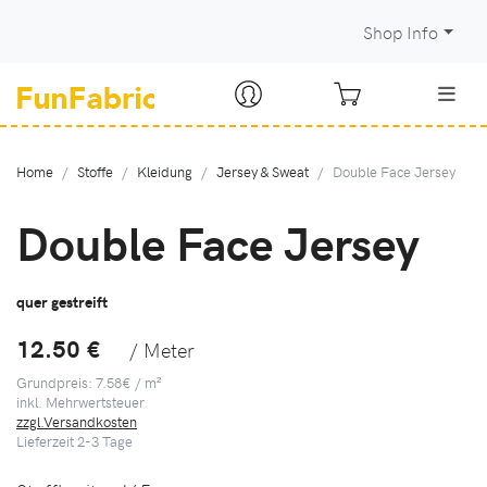
Shop Info
Home
Stoffe
Kleidung
Jersey & Sweat
Double Face Jersey
Double Face Jersey
quer gestreift
12.50 €
/ Meter
Grundpreis: 7.58€ / m²
inkl. Mehrwertsteuer
zzgl.Versandkosten
Lieferzeit
2-3
Tage