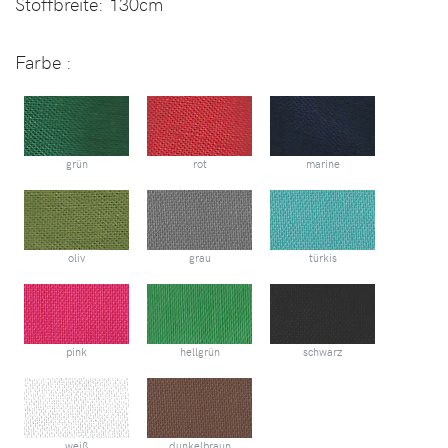
Stoffbreite:
130cm
Farbe :
grün
rot
marine
oliv
grau
türkis
pink
hellgrün
schwarz
weiß
dunkelbraun