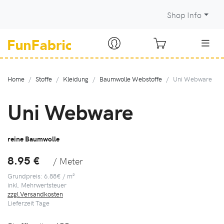
Shop Info
Home
Stoffe
Kleidung
Baumwolle Webstoffe
Uni Webware
Uni Webware
reine Baumwolle
8.95 €
/ Meter
Grundpreis: 6.88€ / m²
inkl. Mehrwertsteuer
zzgl.Versandkosten
Lieferzeit
Tage