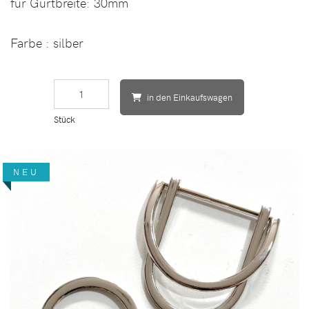
für Gurtbreite:
30mm
Farbe
: silber
in den Einkaufswagen
Stück
NEU