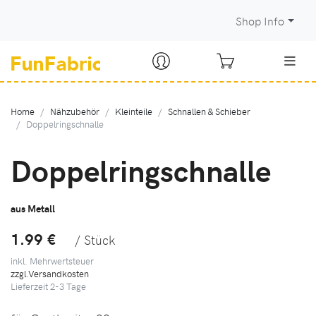
Shop Info
Home
Nähzubehör
Kleinteile
Schnallen & Schieber
Doppelringschnalle
Doppelringschnalle
aus Metall
1.99 €
/ Stück
inkl. Mehrwertsteuer
zzgl.Versandkosten
Lieferzeit
2-3
Tage