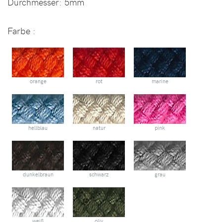
Durchmesser:
5mm
Farbe :
orange
rot
marine
hellblau
natur
pink
dunkelbraun
schwarz
grau
weiß
oliv