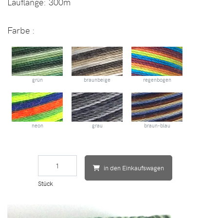
Lauflänge:
300m
Farbe
:
grün
braunbeige
regenbogen
neon
grau
braun-blau
in den Einkaufswagen
Stück