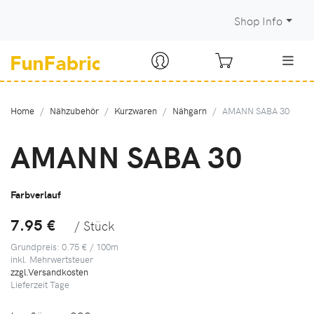
Shop Info
Home
Nähzubehör
Kurzwaren
Nähgarn
AMANN SABA 30
AMANN SABA 30
Farbverlauf
7.95 €
/ Stück
Grundpreis: 0.75 € / 100m
inkl. Mehrwertsteuer
zzgl.Versandkosten
Lieferzeit
Tage