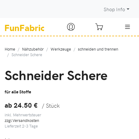
Shop Info
Home
Nähzubehör
Werkzeuge
schneiden und trennen
Schneider Schere
Schneider Schere
für alle Stoffe
ab 24.50
€
/ Stück
inkl. Mehrwertsteuer
zzgl.Versandkosten
Lieferzeit
2-3
Tage