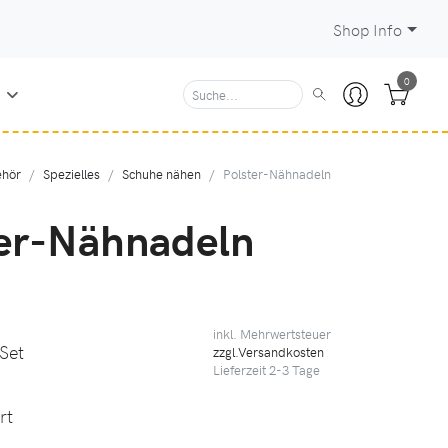
Shop Info
0
N
hör
Spezielles
Schuhe nähen
Polster-Nähnadeln
ter-Nähnadeln
inkl. Mehrwertsteuer
 Set
zzgl.Versandkosten
Lieferzeit
2-3
Tage
rt