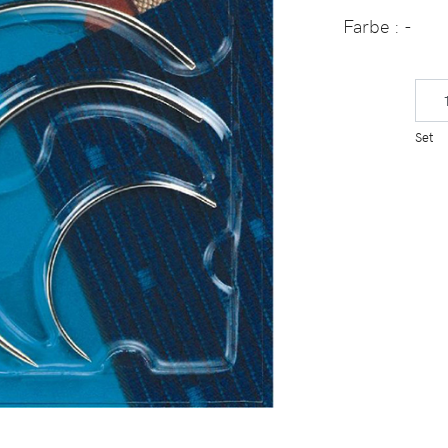
Farbe
: -
Set