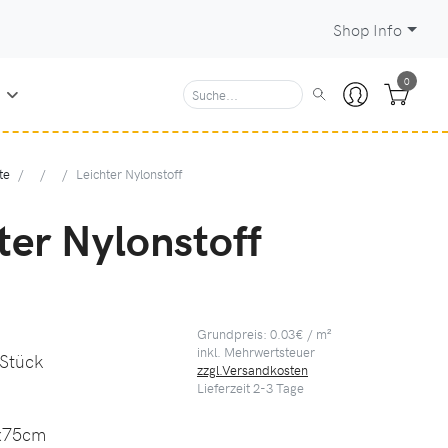
Shop Info
0
N
te
Leichter Nylonstoff
ter Nylonstoff
Grundpreis: 0.03€ / m²
inkl. Mehrwertsteuer
 Stück
zzgl.Versandkosten
Lieferzeit
2-3
Tage
x75cm