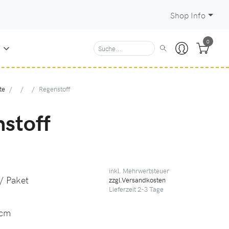
Shop Info
0
N
te
Regenstoff
stoff
inkl. Mehrwertsteuer
/ Paket
zzgl.Versandkosten
Lieferzeit
2-3
Tage
cm