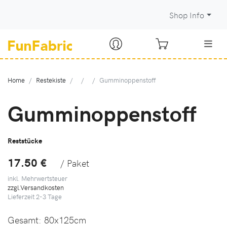
Shop Info
Home
Restekiste
Gumminoppenstoff
Gumminoppenstoff
Reststücke
17.50 €
/ Paket
inkl. Mehrwertsteuer
zzgl.Versandkosten
Lieferzeit
2-3
Tage
Gesamt:
80x125cm