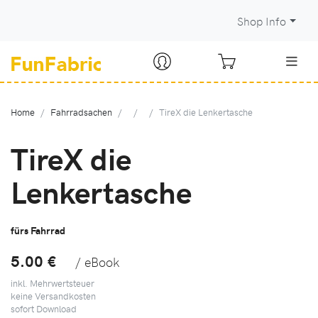
Shop Info
Home
Fahrradsachen
TireX die Lenkertasche
TireX die
Lenkertasche
fürs Fahrrad
5.00 €
/ eBook
inkl. Mehrwertsteuer
keine Versandkosten
sofort Download