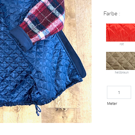
Farbe :
rot
hellbraun
Meter