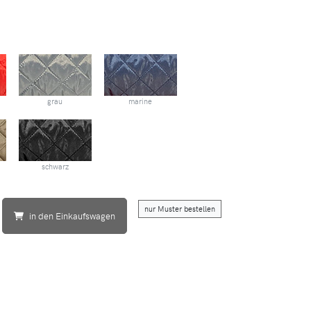
grau
marine
schwarz
nur Muster bestellen
in den Einkaufswagen