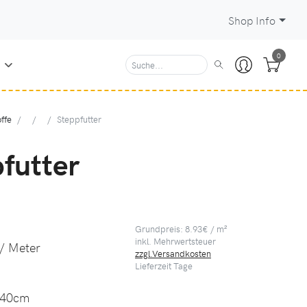
Shop Info
0
N
ffe
Steppfutter
futter
Grundpreis: 8.93€ / m²
inkl. Mehrwertsteuer
/ Meter
zzgl.Versandkosten
Lieferzeit
Tage
40cm