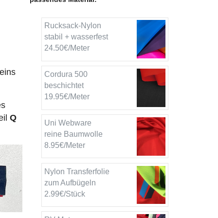
Rucksack-Nylon
stabil + wasserfest
24.50€/Meter
eins
Cordura 500
beschichtet
19.95€/Meter
es
eil
Q
Uni Webware
reine Baumwolle
8.95€/Meter
Nylon Transferfolie
zum Aufbügeln
2.99€/Stück