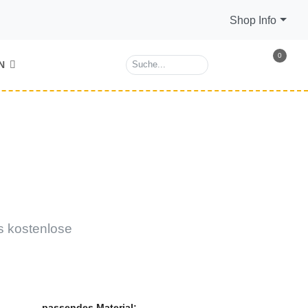
Shop Info
0
N
s kostenlose
passendes Material: