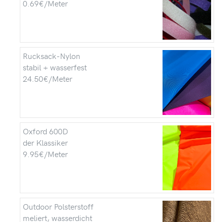
0.69€/Meter
Rucksack-Nylon
stabil + wasserfest
24.50€/Meter
Oxford 600D
der Klassiker
9.95€/Meter
Outdoor Polsterstoff
meliert, wasserdicht