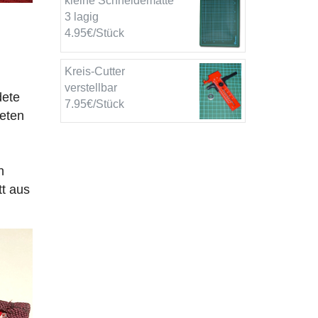
kleine Schneidematte
3 lagig
4.95€/Stück
Kreis-Cutter
verstellbar
dete
7.95€/Stück
ieten
n
tt aus