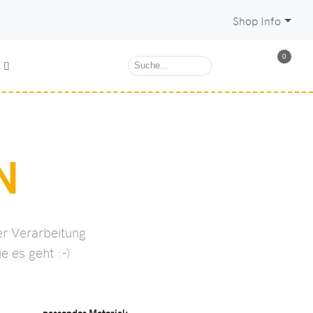
Shop Info
0
N
er Verarbeitung
e es geht :-)
passendes Material: