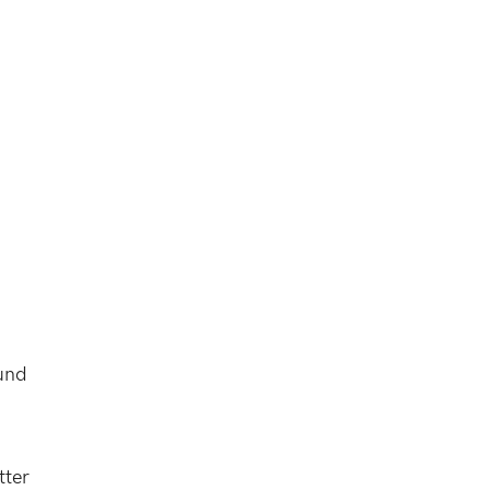
und
tter