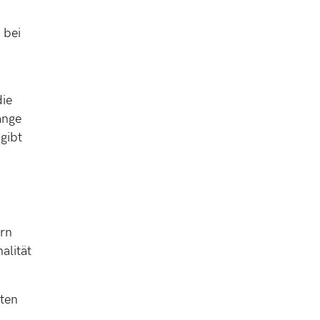
 bei
die
änge
gibt
ern
alität
tten