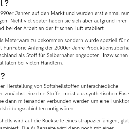
l ?
1990er Jahren auf den Markt und wurden erst einmal nur
en. Nicht viel später haben sie sich aber aufgrund ihrer
d bei der Arbeit an der frischen Luft etabliert.
als Meterware zu bekommen sondern wurde speziell für 
hat FunFabric Anfang der 2000er Jahre Produktionsüberh
schland als Stoff für Selbernäher angeboten. Inzwischen 
alitäten
bei vielen Händlern.
 ?
 Herstellung von Softshellstoffen unterschiedliche
 zunächst einzelne Stoffe, meist aus synthetischen Fas
die dann miteinander verbunden werden um eine Funktion
Bekleidungsschichten nötig wären.
hells wird auf die Rückseite eines strapazierfähigen, gla
aminiert. Die Außenseite wird dann noch mit einer