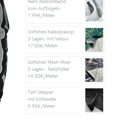
Naht Abdichtband
zum Aufbügeln
1.99€/Meter
Softshell Kaleidoskop
3 Lagen, mit Velour
17.50€/Meter
Softshell Mesh Meer
3 Lagen - Netzfutter
14.50€/Meter
Taft Stepper
mit Softwatte
9.95€/Meter