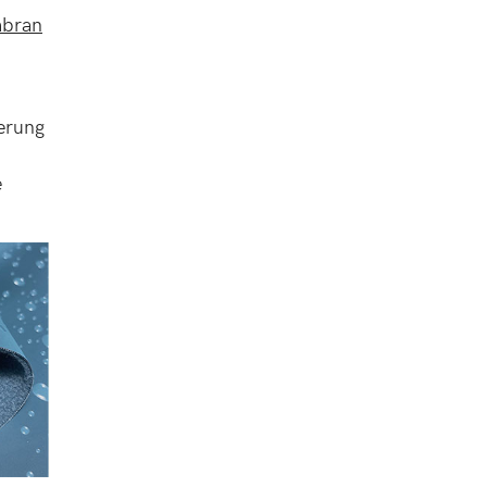
bran
ierung
e