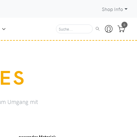
Shop Info
0
N
ES
 zum Umgang mit
passendes Material: