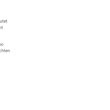
utet
ht
so
chten