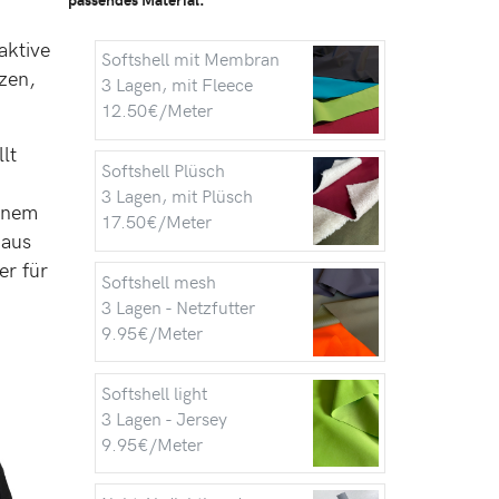
aktive
Softshell mit Membran
zen,
3 Lagen, mit Fleece
12.50€/Meter
lt
Softshell Plüsch
3 Lagen, mit Plüsch
einem
17.50€/Meter
 aus
er für
Softshell mesh
3 Lagen - Netzfutter
9.95€/Meter
Softshell light
3 Lagen - Jersey
9.95€/Meter