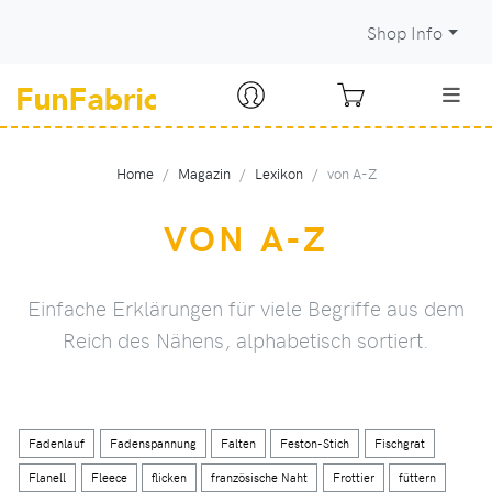
Shop Info
Home
Magazin
Lexikon
von A-Z
VON A-Z
Einfache Erklärungen für viele Begriffe aus dem
Reich des Nähens, alphabetisch sortiert.
Fadenlauf
Fadenspannung
Falten
Feston-Stich
Fischgrat
Flanell
Fleece
flicken
französische Naht
Frottier
füttern