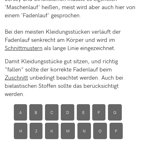
'Maschenlauf' heißen, meist wird aber auch hier von
einem 'Fadenlauf' gesprochen.
Bei den meisten Kleidungsstücken verläuft der
Fadenlauf senkrecht am Körper und wird im
Schnittmustern
als lange Linie eingezeichnet.
Damit Kleidungsstücke gut sitzen, und richtig
"fallen" sollte der korrekte Fadenlauf beim
Zuschnitt
unbedingt beachtet werden. Auch bei
bielastischen Stoffen sollte das berücksichtigt
werden.
A
B
C
D
E
F
G
H
J
K
M
N
O
P