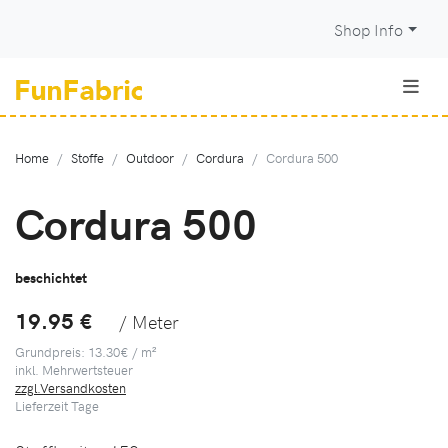
Shop Info
Home
Stoffe
Outdoor
Cordura
Cordura 500
Cordura 500
beschichtet
19.95 €
/ Meter
Grundpreis: 13.30€ / m²
inkl. Mehrwertsteuer
zzgl.Versandkosten
Lieferzeit
Tage