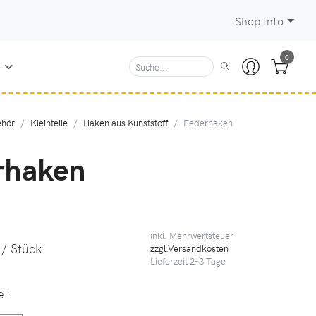
Shop Info
0
N
hör
Kleinteile
Haken aus Kunststoff
Federhaken
rhaken
inkl. Mehrwertsteuer
/ Stück
zzgl.Versandkosten
Lieferzeit
2-3
Tage
te
: