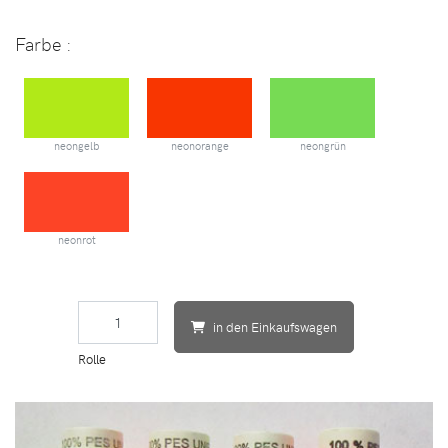
Farbe
:
neongelb
neonorange
neongrün
neonrot
in den Einkaufswagen
Rolle