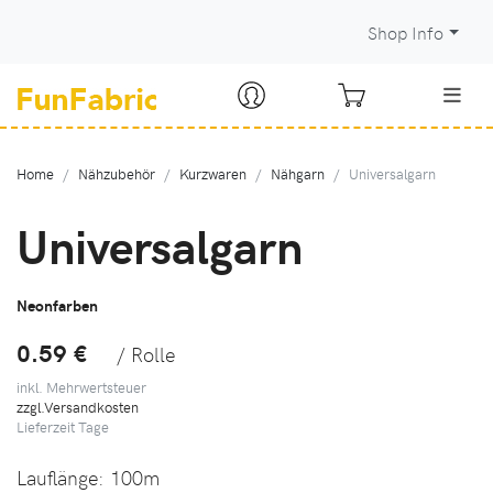
Shop Info
Home
Nähzubehör
Kurzwaren
Nähgarn
Universalgarn
Universalgarn
Neonfarben
0.59 €
/ Rolle
inkl. Mehrwertsteuer
zzgl.Versandkosten
Lieferzeit
Tage
Lauflänge:
100m