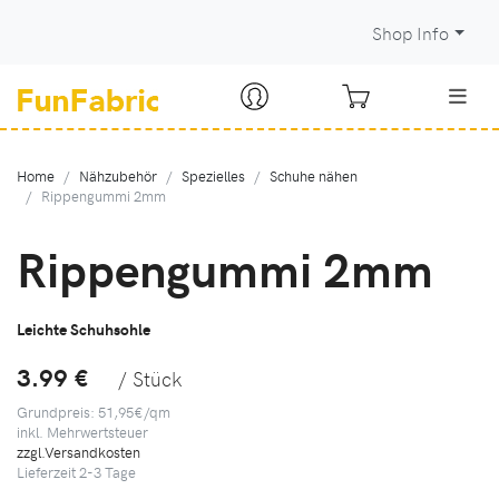
Shop Info
Home
Nähzubehör
Spezielles
Schuhe nähen
Rippengummi 2mm
Rippengummi 2mm
Leichte Schuhsohle
3.99 €
/ Stück
Grundpreis: 51,95€/qm
inkl. Mehrwertsteuer
zzgl.Versandkosten
Lieferzeit
2-3
Tage