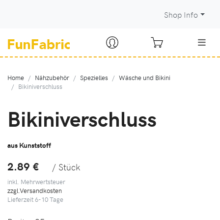
Shop Info
Home
Nähzubehör
Spezielles
Wäsche und Bikini
Bikiniverschluss
Bikiniverschluss
aus Kunststoff
2.89 €
/ Stück
inkl. Mehrwertsteuer
zzgl.Versandkosten
Lieferzeit
6-10
Tage