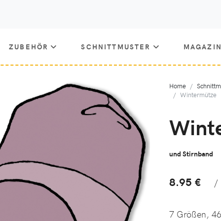
ZUBEHÖR
SCHNITTMUSTER
MAGAZI
Home
Schnittm
Wintermütze
Wint
und Stirnband
8.95 €
/
7 Größen,
4