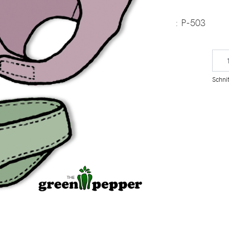
: P-503
Schnit