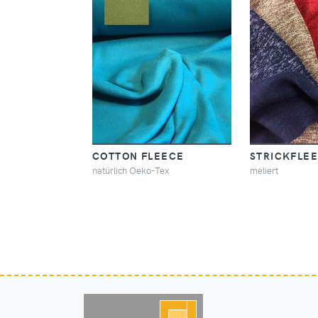
COTTON FLEECE
STRICKFLE
natürlich Oeko-Tex
meliert