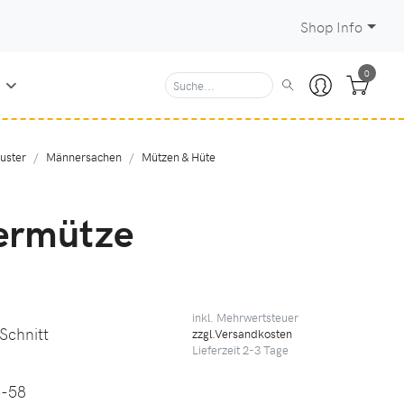
Shop Info
0
N
uster
Männersachen
Mützen & Hüte
ermütze
inkl. Mehrwertsteuer
 Schnitt
zzgl.Versandkosten
Lieferzeit
2-3
Tage
6-58