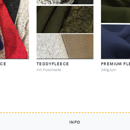
ECE
TEDDYFLEECE
PREMIUM FL
mit Plüschseite
240g/qm
INFO