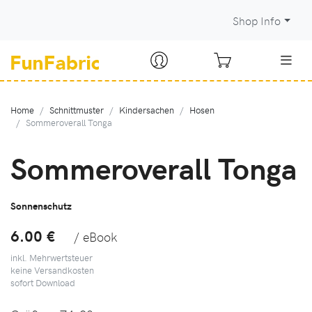
Shop Info
Home
Schnittmuster
Kindersachen
Hosen
Sommeroverall Tonga
Sommeroverall Tonga
Sonnenschutz
6.00 €
/ eBook
inkl. Mehrwertsteuer
keine Versandkosten
sofort Download