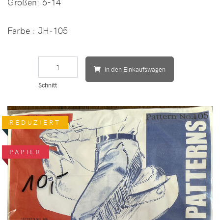
Größen:
6-14
Farbe
: JH-105
in den Einkaufswagen
Schnitt
REDUZIERT
PAPIER