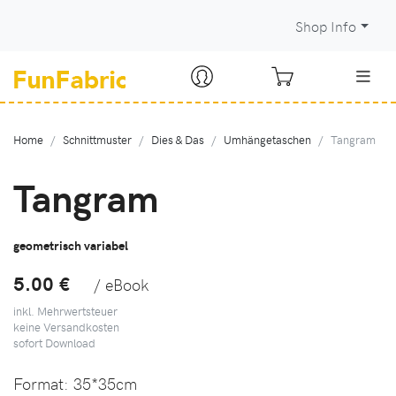
Shop Info
Home
Schnittmuster
Dies & Das
Umhängetaschen
Tangram
Tangram
geometrisch variabel
5.00 €
/ eBook
inkl. Mehrwertsteuer
keine Versandkosten
sofort Download
Format:
35*35cm