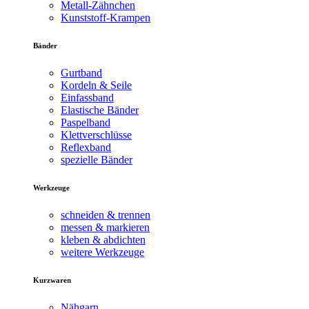
Metall-Zähnchen
Kunststoff-Krampen
Bänder
Gurtband
Kordeln & Seile
Einfassband
Elastische Bänder
Paspelband
Klettverschlüsse
Reflexband
spezielle Bänder
Werkzeuge
schneiden & trennen
messen & markieren
kleben & abdichten
weitere Werkzeuge
Kurzwaren
Nähgarn