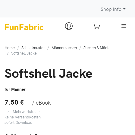
Shop Info
Home
Schnittmuster
Männersachen
Jacken & Mäntel
Softshell Jacke
Softshell Jacke
für Männer
7.50 €
/ eBook
inkl. Mehrwertsteuer
keine Versandkosten
sofort Download