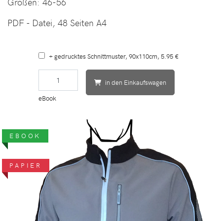
Größen:
46-56
PDF - Datei, 48 Seiten A4
+
gedrucktes Schnittmuster, 90x110cm, 5.95 €
in den Einkaufswagen
eBook
EBOOK
PAPIER