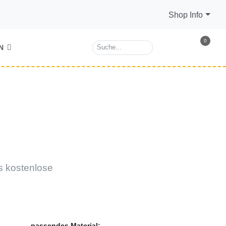
Shop Info
0
N
s kostenlose
passendes Material: