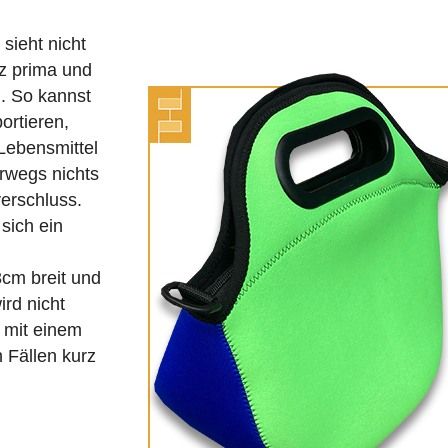
sieht nicht
nz prima und
l. So kannst
ortieren,
Lebensmittel
rwegs nichts
verschluss.
sich ein
3cm breit und
rd nicht
h mit einem
 Fällen kurz